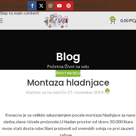
+381 64/100 5758
Skip to navigation
Skip to main content
0
0,00
РС
Blog
Početna
Život na selu
ŽIVOT NA SELU
Montaza hladnjace
0
Vratimo se na selo
On 27. novembar 2014.
Konacno je sa velikim zakasnjenjem pocela montaza hladnjace za nase
slatke,slane i kisele proizvode.U hladan prostor od skoro 30.000 litara
moze stati dosta robe.Slani proizvodi od sremskih svinja ce prvi zauzeti
rafove