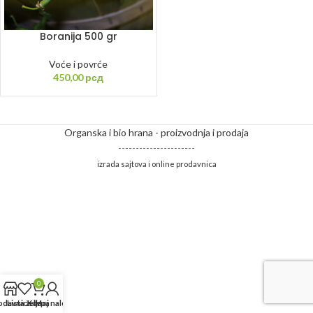
Boranija 500 gr
Voće i povrće
450,00
рсд
Organska i bio hrana - proizvodnja i prodaja
----------------------
izrada sajtova i online prodavnica
0
odavnica
Lista želja
Korpa
Moj nalog