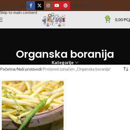
+381 64/100 5758
Skip to navigation
Skip to main content
0
0,00
РС
Organska boranija
Kategorije
Početna
Naši proizvodi
Proizvod označen „Organska boranija“