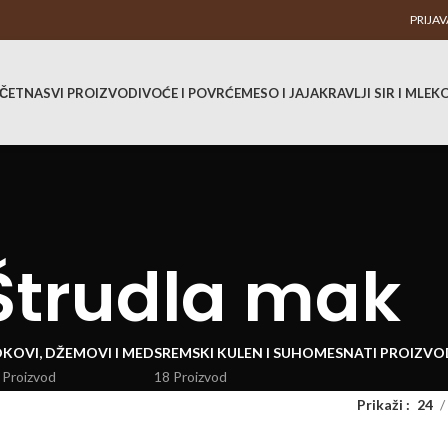
PRIJAV
ČETNA
SVI PROIZVODI
VOĆE I POVRĆE
MESO I JAJA
KRAVLJI SIR I MLEK
Štrudla mak
KOVI, DŽEMOVI I MED
SREMSKI KULEN I SUHOMESNATI PROIZVO
 Proizvod
18 Proizvod
Prikaži
24