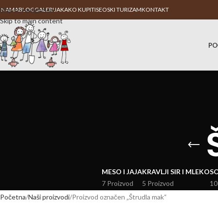
 NAMA
Skip to navigation
BLOG
GALERIJA
KAKO KUPITI
SEOSKI TURIZAM
KONTAKT
Skip to main content
PO
MESO I JAJA
KRAVLJI SIR I MLEKO
SO
7 Proizvod
5 Proizvod
10
Početna
Naši proizvodi
Proizvod označen „Štrudla mak“