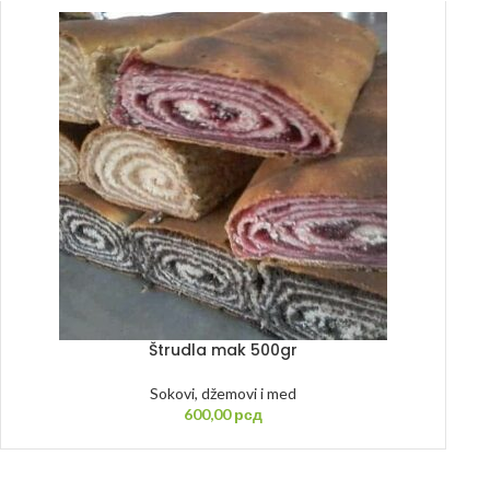
Štrudla mak 500gr
Sokovi, džemovi i med
600,00
рсд