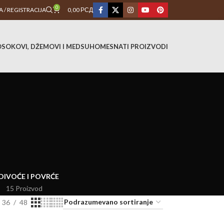
0
A / REGISTRACIJA
0,00
РСД
O
SOKOVI, DŽEMOVI I MED
SUHOMESNATI PROIZVODI
DI
VOĆE I POVRĆE
15 Proizvod
36
48