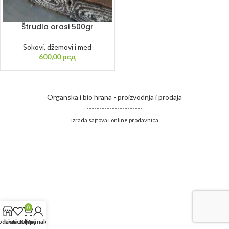
Štrudla orasi 500gr
Sokovi, džemovi i med
600,00
рсд
Organska i bio hrana - proizvodnja i prodaja
----------------------
izrada sajtova i online prodavnica
0
odavnica
Lista želja
Korpa
Moj nalog