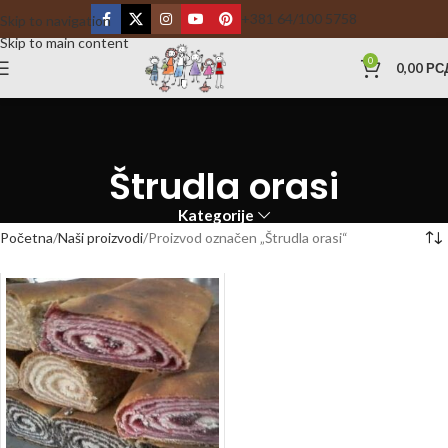
+381 64/100 5758
Skip to navigation
Skip to main content
0
0,00
РС
Štrudla orasi
Kategorije
Početna
Naši proizvodi
Proizvod označen „Štrudla orasi“