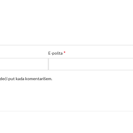
*
E-pošta
edeći put kada komentarišem.