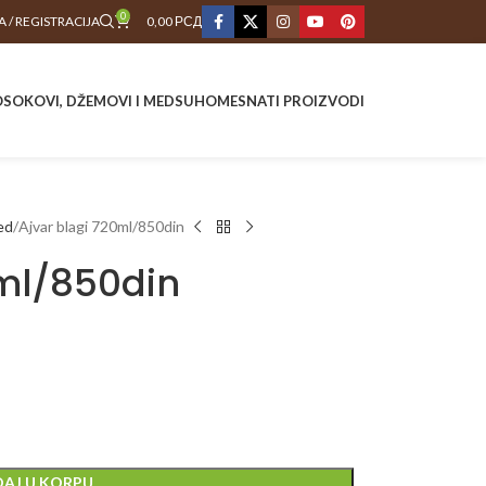
0
A / REGISTRACIJA
0,00
РСД
O
SOKOVI, DŽEMOVI I MED
SUHOMESNATI PROIZVODI
ed
Ajvar blagi 720ml/850din
0ml/850din
AJ U KORPU