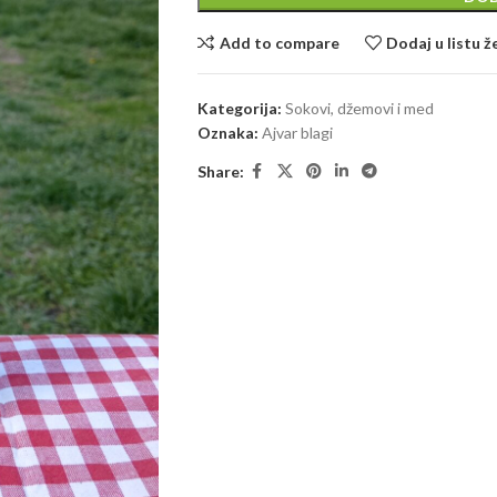
Add to compare
Dodaj u listu ž
Kategorija:
Sokovi, džemovi i med
Oznaka:
Ajvar blagi
Share: