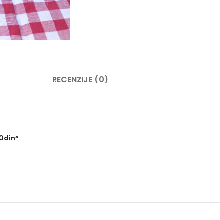
RECENZIJE (0)
50din“
*