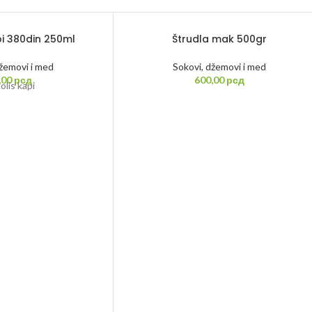
pi 380din 250ml
Štrudla mak 500gr
džemovi i med
Sokovi, džemovi i med
,00
рсд
600,00
рсд
olis kapi