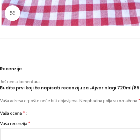
Kliknite za uvećanje
Recenzije
Još nema komentara.
Budite prvi koji će napisati recenziju za „Ajvar blagi 720ml/8
Vaša adresa e-pošte neće biti objavljena.
Neophodna polja su označena
*
Vaša ocena
*
Vaša recenzija