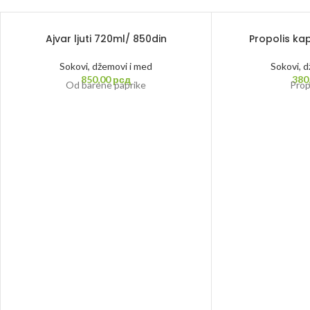
Ajvar ljuti 720ml/ 850din
Propolis ka
Sokovi, džemovi i med
Sokovi, 
850,00
рсд
380
Od barene paprike
Prop