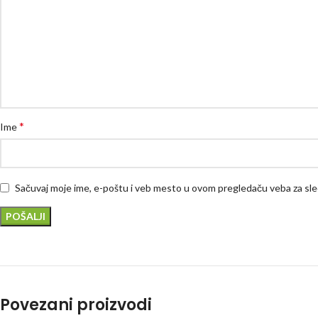
*
Ime
Sačuvaj moje ime, e-poštu i veb mesto u ovom pregledaču veba za sl
Povezani proizvodi