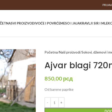
PRIJAV
ČETNA
SVI PROIZVODI
VOĆE I POVRĆE
MESO I JAJA
KRAVLJI SIR I MLEK
Početna
Naši proizvodi
Sokovi, džemovi i m
Ajvar blagi 72
850,00
рсд
Od barene paprike
DOD