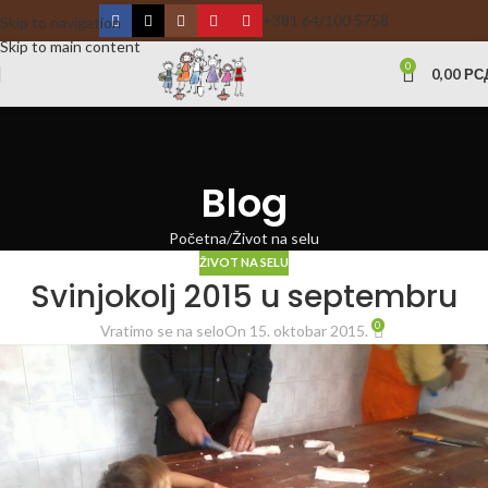
+381 64/100 5758
Skip to navigation
Skip to main content
0
0,00
РС
Blog
Početna
Život na selu
ŽIVOT NA SELU
Svinjokolj 2015 u septembru
0
Vratimo se na selo
On 15. oktobar 2015.