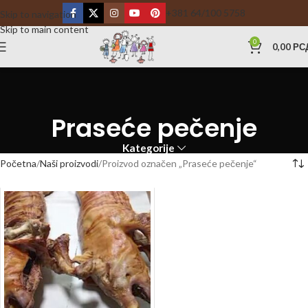
+381 64/100 5758
Skip to navigation
Skip to main content
0
0,00
РС
Praseće pečenje
Kategorije
Početna
Naši proizvodi
Proizvod označen „Praseće pečenje“