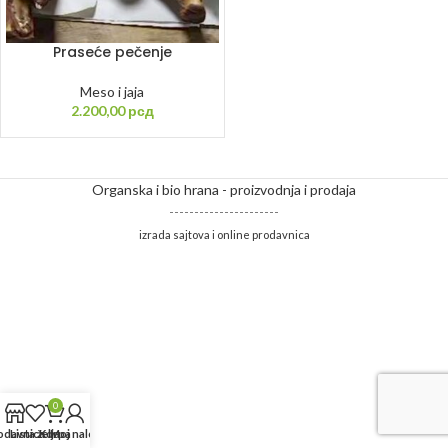
Praseće pečenje
Meso i jaja
2.200,00
рсд
Organska i bio hrana - proizvodnja i prodaja
----------------------
izrada sajtova i online prodavnica
0
odavnica
Lista želja
Korpa
Moj nalog