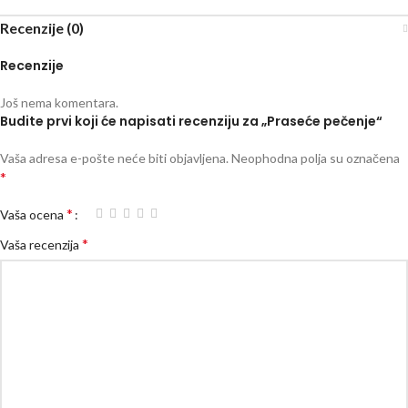
Recenzije (0)
Recenzije
Još nema komentara.
Budite prvi koji će napisati recenziju za „Praseće pečenje“
Vaša adresa e-pošte neće biti objavljena.
Neophodna polja su označena
*
*
Vaša ocena
*
Vaša recenzija