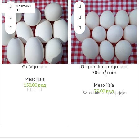
NEMA NA STANJ
U
Guščija jaja
Organska pačija jaja
70din/kom
Meso i jaja
150,00
рсд
Meso i jaja
70,00
рсд
Sveža i ukusna pačija jaja