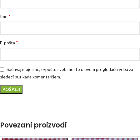
*
Ime
*
E-pošta
Sačuvaj moje ime, e-poštu i veb mesto u ovom pregledaču veba za
sledeći put kada komentarišem.
Povezani proizvodi