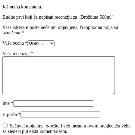
Još nema komentara.
Budite prvi koji će napisati recenziju za „Droždina 500ml“
Vaša adresa e-pošte neće biti objavljena.
Neophodna polja su
označena
*
Vaša ocena
*
Vaša recenzija
*
Ime
*
E-pošta
*
Sačuvaj moje ime, e-poštu i veb mesto u ovom pregledaču veba
za sledeći put kada komentarišem.