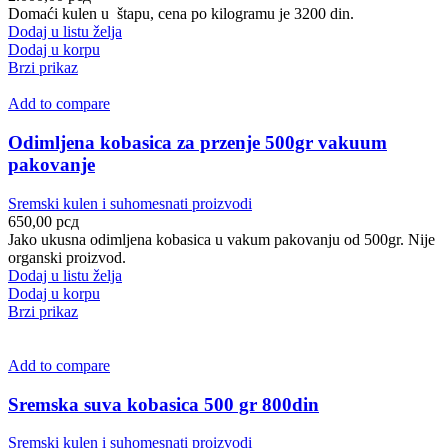
Domaći kulen u štapu, cena po kilogramu je 3200 din.
Dodaj u listu želja
Dodaj u korpu
Brzi prikaz
Add to compare
Odimljena kobasica za przenje 500gr vakuum
pakovanje
Sremski kulen i suhomesnati proizvodi
650,00
рсд
Jako ukusna odimljena kobasica u vakum pakovanju od 500gr. Nije
organski proizvod.
Dodaj u listu želja
Dodaj u korpu
Brzi prikaz
Add to compare
Sremska suva kobasica 500 gr 800din
Sremski kulen i suhomesnati proizvodi