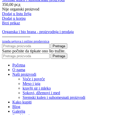
350,00
рсд
Nije organski proizvod
Dodaj u listu želja
Dodaj u korpu
Brzi prikaz
Organska i bio hrana - proizvodnja i prodaja
----------------------
izrada sajtova i online prodavnica
Pretraga
Samo počnite da tipkate ono što tražite.
Pretraga
Početna
O nama
Naši proizvodi
Voće i povrće
Meso i jaja
kravlji sir i mleko
Sokovi, džemovi i med
Sremski kulen i suhomesnati proizvodi
Kako kupiti
Blog
Galerija