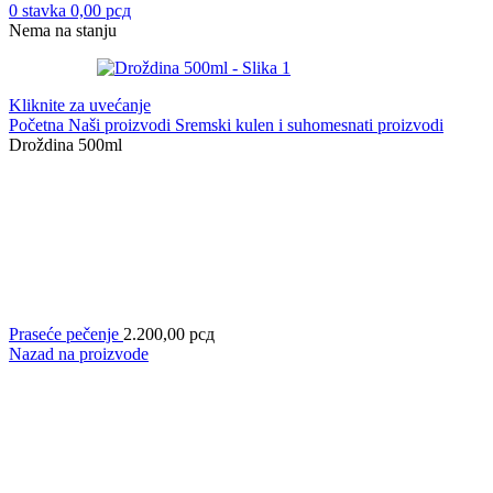
0
stavka
0,00
рсд
Nema na stanju
Kliknite za uvećanje
Početna
Naši proizvodi
Sremski kulen i suhomesnati proizvodi
Droždina 500ml
Praseće pečenje
2.200,00
рсд
Nazad na proizvode