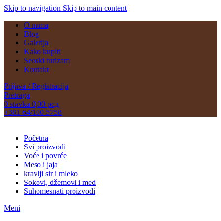
Skip to navigation
Skip to main content
O nama
Blog
Galerija
Kako kupiti
Seoski turizam
Kontakt
Prijava / Registracija
Pretraga
0
stavka
0,00
рсд
+381 64/100 5758
Početna
Svi proizvodi
Voće i povrće
Meso i jaja
kravlji sir i mleko
Sokovi, džemovi i med
Suhomesnati proizvodi
Meni