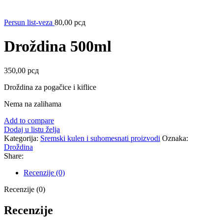
Persun list-veza
80,00
рсд
Droždina 500ml
350,00
рсд
Droždina za pogačice i kiflice
Nema na zalihama
Add to compare
Dodaj u listu želja
Kategorija:
Sremski kulen i suhomesnati proizvodi
Oznaka:
Droždina
Share:
Recenzije (0)
Recenzije (0)
Recenzije