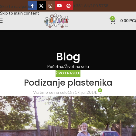
+381 64/100 5758
Skip to navigation
Skip to main content
0
0,00
РС
Blog
Početna
Život na selu
ŽIVOT NA SELU
Podizanje plastenika
0
Vratimo se na selo
On 17. jul 2014.