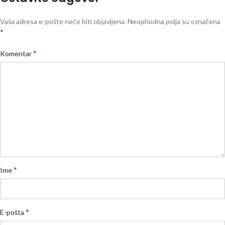
Vaša adresa e-pošte neće biti objavljena.
Neophodna polja su označena
*
*
Komentar
*
Ime
*
E-pošta