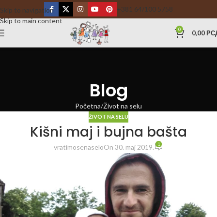
+381 64/100 5758
Skip to navigation
Skip to main content
0
0,00
РС
Blog
Početna
Život na selu
ŽIVOT NA SELU
Kišni maj i bujna bašta
1
vratimosenaselo
On 30. maj 2019.