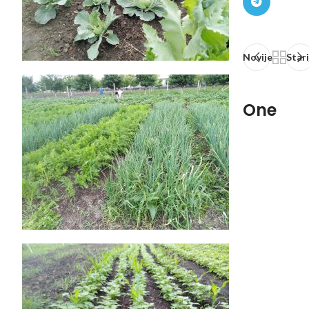
Novije
Stari
One