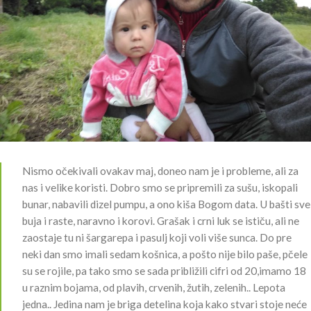
Nismo očekivali ovakav maj, doneo nam je i probleme, ali za
nas i velike koristi. Dobro smo se pripremili za sušu, iskopali
bunar, nabavili dizel pumpu, a ono kiša Bogom data. U bašti sve
buja i raste, naravno i korovi. Grašak i crni luk se ističu, ali ne
zaostaje tu ni šargarepa i pasulj koji voli više sunca. Do pre
neki dan smo imali sedam košnica, a pošto nije bilo paše, pčele
su se rojile, pa tako smo se sada približili cifri od 20,imamo 18
u raznim bojama, od plavih, crvenih, žutih, zelenih.. Lepota
jedna.. Jedina nam je briga detelina koja kako stvari stoje neće