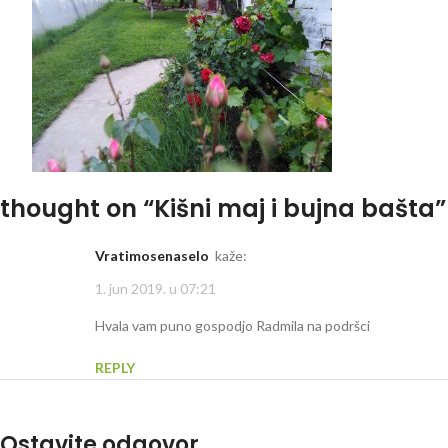
thought on “
Kišni maj i bujna bašta
”
vratimosenaselo
kaže:
1. jun 2019. u 07:21
Hvala vam puno gospodjo Radmila na podršci
REPLY
Ostavite odgovor