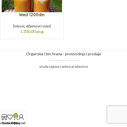
Med 1200din
Sokovi, džemovi i med
1.200,00
рсд
Organska i bio hrana - proizvodnja i prodaja
----------------------
izrada sajtova i online prodavnica
0
odavnica
Lista želja
Korpa
Moj nalog