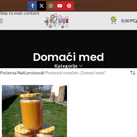
+381 64/100 5758
Skip to navigation
Skip to main content
0
0,00
РС
Domaći med
Kategorije
Početna
Naši proizvodi
Proizvod označen „Domaći med“