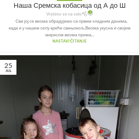
Наша Сремска кобасица од А до Ш
3
Vratimo se na selo
Сви јој се веома обрадујемо са првим хладним данима,
када и у нашем селу креће свињокољ.Веома укусна и својим
мирисом веома прима...
NASTAVI ČITANJE
25
JUL