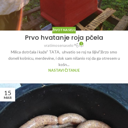
ŽIVOT NA SELU
Prvo hvatanje roja pčela
1
vratimosenaselo
Milica dotrčala i kaže" TATA, uhvatio se roj na šljivi".Brzo smo
doneli košnicu, merdevine, i dok sam nišanio roj da ga otresem u
košn...
NASTAVI ČITANJE
15
MAR