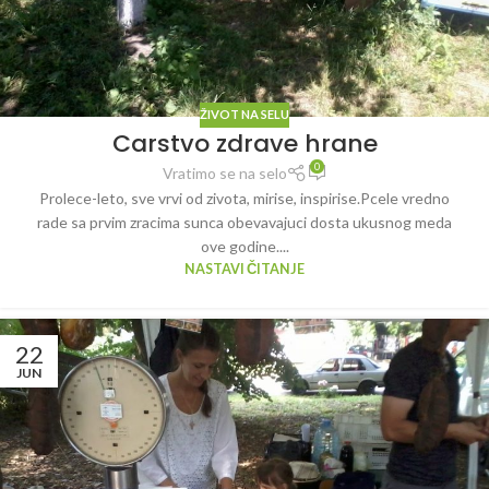
ŽIVOT NA SELU
Carstvo zdrave hrane
0
Vratimo se na selo
Prolece-leto, sve vrvi od zivota, mirise, inspirise.Pcele vredno
rade sa prvim zracima sunca obevavajuci dosta ukusnog meda
ove godine....
NASTAVI ČITANJE
22
JUN