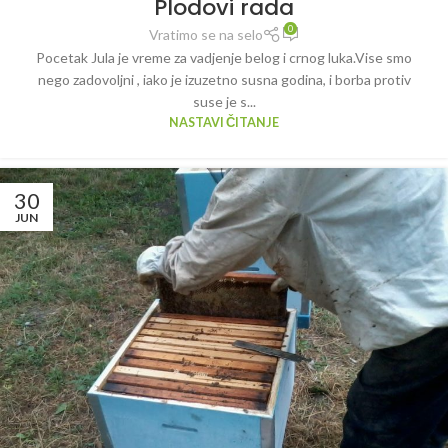
Plodovi rada
0
Vratimo se na selo
Pocetak Jula je vreme za vadjenje belog i crnog luka.Vise smo
nego zadovoljni , iako je izuzetno susna godina, i borba protiv
suse je s...
NASTAVI ČITANJE
30
JUN