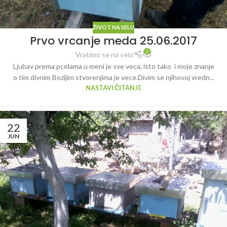
ŽIVOT NA SELU
Prvo vrcanje meda 25.06.2017
0
Vratimo se na selo
Ljubav prema pcelama u meni je sve veca, isto tako i moje znanje
o tim divnim Bozijim stvorenjima je vece.Divim se njihovoj vredn...
NASTAVI ČITANJE
22
JUN