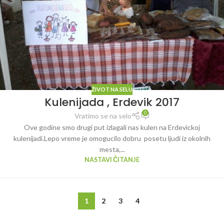
ŽIVOT NA SELU
Kulenijada , Erdevik 2017
0
Vratimo se na selo
Ove godine smo drugi put izlagali nas kulen na Erdevickoj
kulenijadi.Lepo vreme je omogucilo dobru posetu ljudi iz okolnih
mesta,...
NASTAVI ČITANJE
1
2
3
4