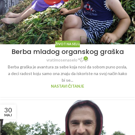
ŽIVOT NA SELU
Berba mladog organskog graška
4
vratimosenaselo
Berba graška je avantura za sebe koja nosi da sobom puno posla,
a deci radost koju samo ona znaju da iskoriste na svoj način kako
bi se...
NASTAVI ČITANJE
30
MAJ