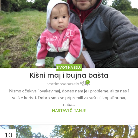
ŽIVOT NA SELU
Kišni maj i bujna bašta
1
vratimosenaselo
Nismo očekivali ovakav maj, doneo nam je i probleme, ali za nas i
velike koristi. Dobro smo se pripremili za sušu, iskopali bunar,
naba...
NASTAVI ČITANJE
10