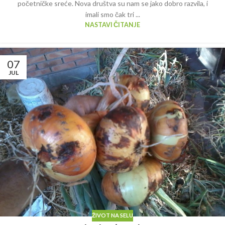
početničke sreće. Nova društva su nam se jako dobro razvila, i
imali smo čak tri ...
NASTAVI ČITANJE
07
JUL
ŽIVOT NA SELU