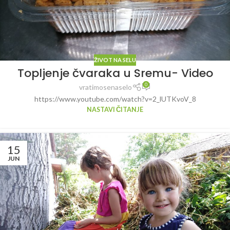
ŽIVOT NA SELU
Topljenje čvaraka u Sremu- Video
0
vratimosenaselo
https://www.youtube.com/watch?v=2_lUTKvoV_8
NASTAVI ČITANJE
15
JUN