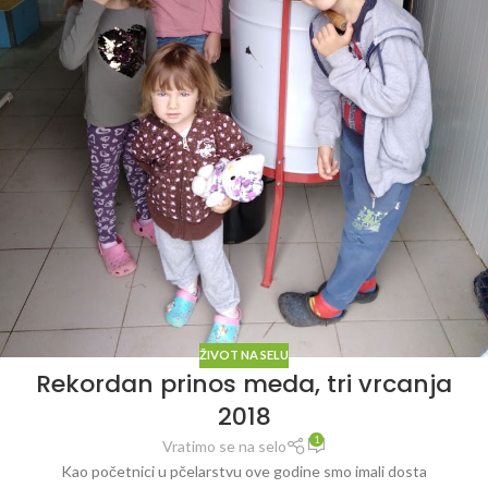
ŽIVOT NA SELU
Rekordan prinos meda, tri vrcanja
2018
1
Vratimo se na selo
Kao početnici u pčelarstvu ove godine smo imali dosta