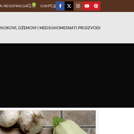
0
A / REGISTRACIJA
0,00
РСД
O
SOKOVI, DŽEMOVI I MED
SUHOMESNATI PROIZVODI