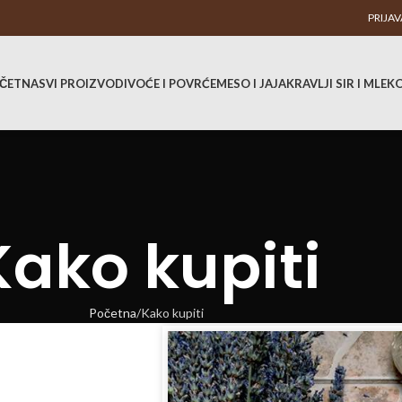
PRIJAV
ČETNA
SVI PROIZVODI
VOĆE I POVRĆE
MESO I JAJA
KRAVLJI SIR I MLEK
Kako kupiti
Početna
Kako kupiti