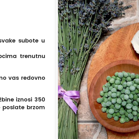
svake subote u
pcima trenutnu
emo vas redovno
žbine iznosi 350
e poslate brzom