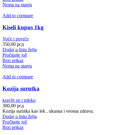
Nema na stanju
Add to compare
Kiseli kupus 1kg
Voće i povrće
350,00
рсд
Dodaj u listu želja
Pročitajte još
Brzi prikaz
Nema na stanju
Add to compare
Kozija surutka
kravlji sir i mleko
300,00
рсд
Kozija surutka kao lek , ukusna i veoma zdrava.
Dodaj u listu želja
Pročitajte još
Brzi prikaz