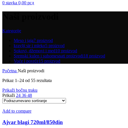
0
stavka
0,00
рсд
Naši proizvodi
Kategorije
Meso i jaja
7 proizvod
kravlji sir i mleko
5 proizvod
Sokovi, džemovi i med
10 proizvod
Sremski kulen i suhomesnati proizvodi
18 proizvod
Voće i povrće
15 proizvod
Početna
Naši proizvodi
Prikaz 1–24 od 55 rezultata
Prikaži bočnu traku
Prikaži
24
36
48
Add to compare
Ajvar blagi 720ml/850din