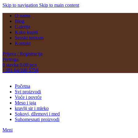
Skip to navigation
Skip to main content
O nama
Blog
Galerija
Kako kupiti
Seoski turizam
Kontakt
Prijava / Registracija
Pretraga
0
stavka
0,00
рсд
+381 64/100 5758
Početna
Svi proizvodi
Voće i povrće
Meso i jaja
kravlji sir i mleko
Sokovi, džemovi i med
Suhomesnati proizvodi
Meni