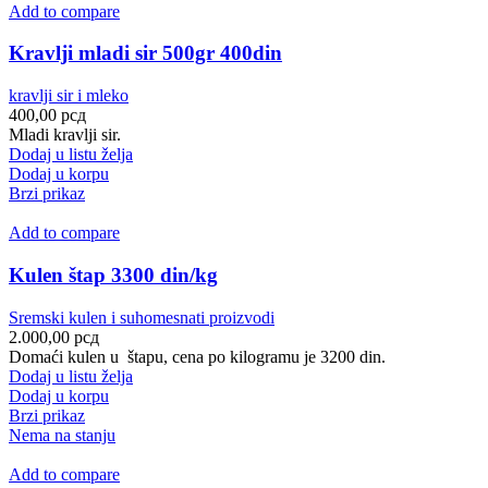
Add to compare
Kravlji mladi sir 500gr 400din
kravlji sir i mleko
400,00
рсд
Mladi kravlji sir.
Dodaj u listu želja
Dodaj u korpu
Brzi prikaz
Add to compare
Kulen štap 3300 din/kg
Sremski kulen i suhomesnati proizvodi
2.000,00
рсд
Domaći kulen u štapu, cena po kilogramu je 3200 din.
Dodaj u listu želja
Dodaj u korpu
Brzi prikaz
Nema na stanju
Add to compare