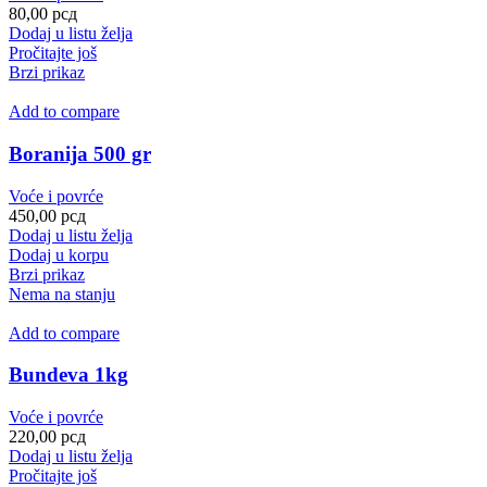
80,00
рсд
Dodaj u listu želja
Pročitajte još
Brzi prikaz
Add to compare
Boranija 500 gr
Voće i povrće
450,00
рсд
Dodaj u listu želja
Dodaj u korpu
Brzi prikaz
Nema na stanju
Add to compare
Bundeva 1kg
Voće i povrće
220,00
рсд
Dodaj u listu želja
Pročitajte još