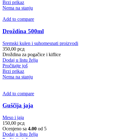
Brzi prikaz
Nema na stanju
Add to compare
Droždina 500ml
Sremski kulen i suhomesnati proizvodi
350,00
рсд
Droždina za pogačice i kiflice
Dodaj u listu želja
Pročitajte još
Brzi prikaz
Nema na stanju
Add to compare
Guščija jaja
Meso i jaja
150,00
рсд
Ocenjeno sa
4.00
od 5
Dodaj u listu želja