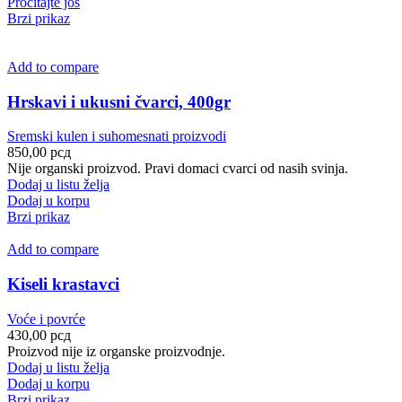
Pročitajte još
Brzi prikaz
Add to compare
Hrskavi i ukusni čvarci, 400gr
Sremski kulen i suhomesnati proizvodi
850,00
рсд
Nije organski proizvod. Pravi domaci cvarci od nasih svinja.
Dodaj u listu želja
Dodaj u korpu
Brzi prikaz
Add to compare
Kiseli krastavci
Voće i povrće
430,00
рсд
Proizvod nije iz organske proizvodnje.
Dodaj u listu želja
Dodaj u korpu
Brzi prikaz