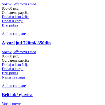
Sokovi, džemovi i med
850,00
рсд
Od barene paprike
Dodaj u listu želja
Dodaj u korpu
Brzi prikaz
Add to compare
Ajvar ljuti 720ml/ 850din
Sokovi, džemovi i med
850,00
рсд
Od barene paprike
Dodaj u listu želja
Dodaj u korpu
Brzi prikaz
Nema na stanju
Add to compare
Beli luk/ glavica
Voće i povrće