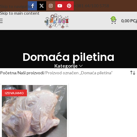
+381 64/100 5758
Skip to navigation
Skip to main content
0
0,00
РС
Domaća piletina
Kategorije
Početna
Naši proizvodi
Proizvod označen „Domaća piletina“
IZDVAJAMO