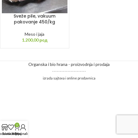
Sveže pile, vakuum
pakovanje 450/kg
Meso i jaja
1.200,00
рсд
Organska i bio hrana - proizvodnja i prodaja
----------------------
izrada sajtova i online prodavnica
0
odavnica
Lista želja
Korpa
Moj nalog