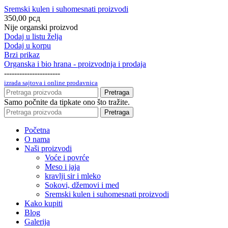
Sremski kulen i suhomesnati proizvodi
350,00
рсд
Nije organski proizvod
Dodaj u listu želja
Dodaj u korpu
Brzi prikaz
Organska i bio hrana - proizvodnja i prodaja
----------------------
izrada sajtova i online prodavnica
Pretraga
Samo počnite da tipkate ono što tražite.
Pretraga
Početna
O nama
Naši proizvodi
Voće i povrće
Meso i jaja
kravlji sir i mleko
Sokovi, džemovi i med
Sremski kulen i suhomesnati proizvodi
Kako kupiti
Blog
Galerija