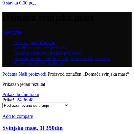
0
stavka
0,00
рсд
Domaća svinjska mast
Kategorije
Meso i jaja
7 proizvod
kravlji sir i mleko
5 proizvod
Sokovi, džemovi i med
10 proizvod
Sremski kulen i suhomesnati proizvodi
18 proizvod
Voće i povrće
15 proizvod
Početna
Naši proizvodi
Proizvod označen „Domaća svinjska mast“
Prikazan jedan rezultat
Prikaži bočnu traku
Prikaži
24
36
48
Add to compare
Svinjska mast, 1l 350din