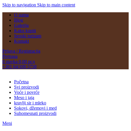
Skip to navigation
Skip to main content
O nama
Blog
Galerija
Kako kupiti
Seoski turizam
Kontakt
Prijava / Registracija
Pretraga
0
stavka
0,00
рсд
+381 64/100 5758
Početna
Svi proizvodi
Voće i povrće
Meso i jaja
kravlji sir i mleko
Sokovi, džemovi i med
Suhomesnati proizvodi
Meni