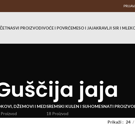
PRIJAV
ČETNA
SVI PROIZVODI
VOĆE I POVRĆE
MESO I JAJA
KRAVLJI SIR I MLEK
Guščija jaja
KOVI, DŽEMOVI I MED
SREMSKI KULEN I SUHOMESNATI PROIZVO
 Proizvod
18 Proizvod
Prikaži
24