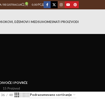
0
A / REGISTRACIJA
0,00
РСД
O
SOKOVI, DŽEMOVI I MED
SUHOMESNATI PROIZVODI
DI
VOĆE I POVRĆE
15 Proizvod
36
48