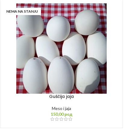
NEMA NA STANJU
Guščija jaja
Meso i jaja
150,00
рсд