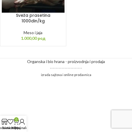
Sveža prasetina
1000din/kg
Meso i jaja
1.000,00
рсд
Organska i bio hrana - proizvodnja i prodaja
----------------------
izrada sajtova i online prodavnica
0
odavnica
Lista želja
Korpa
Moj nalog