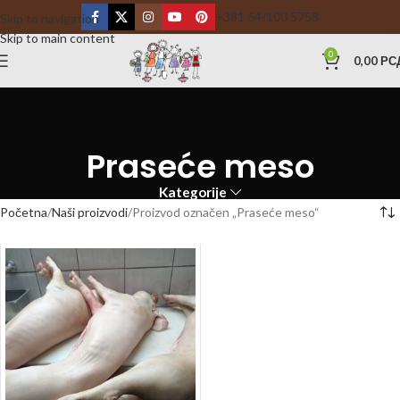
+381 64/100 5758
Skip to navigation
Skip to main content
0
0,00
РС
Praseće meso
Kategorije
Početna
Naši proizvodi
Proizvod označen „Praseće meso“