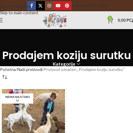
+381 64/100 5758
Skip to navigation
Skip to main content
0
0,00
РС
Prodajem koziju surutku
Kategorije
Početna
Naši proizvodi
Proizvod označen „Prodajem koziju surutku“
NEMA NA STANJ
U