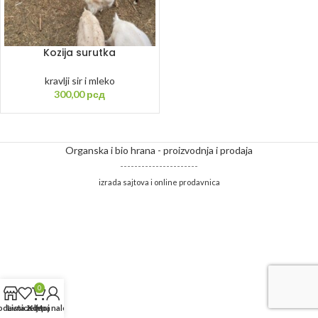
Kozija surutka
kravlji sir i mleko
300,00
рсд
Organska i bio hrana - proizvodnja i prodaja
----------------------
izrada sajtova i online prodavnica
0
odavnica
Lista želja
Korpa
Moj nalog