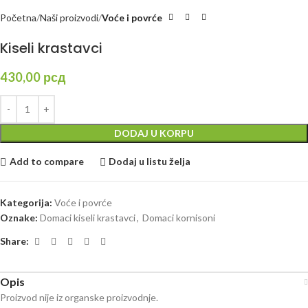
Početna
Naši proizvodi
Voće i povrće
Kiseli krastavci
430,00
рсд
DODAJ U KORPU
Add to compare
Dodaj u listu želja
Kategorija:
Voće i povrće
Oznake:
Domaci kiseli krastavci
,
Domaci kornisoni
Share:
Opis
Proizvod nije iz organske proizvodnje.