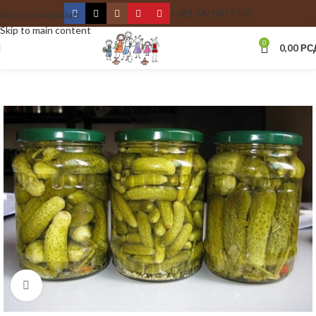
+381 64/100 5758
Skip to navigation
Skip to main content
0
0,00
РС
Kliknite za uvećanje