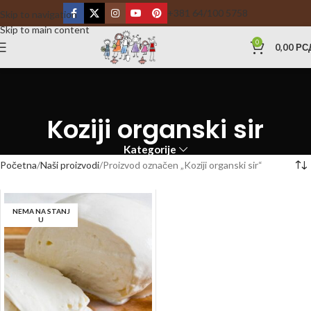
+381 64/100 5758
Skip to navigation
Skip to main content
0
0,00
РС
Koziji organski sir
Kategorije
Početna
Naši proizvodi
Proizvod označen „Koziji organski sir“
NEMA NA STANJ
U