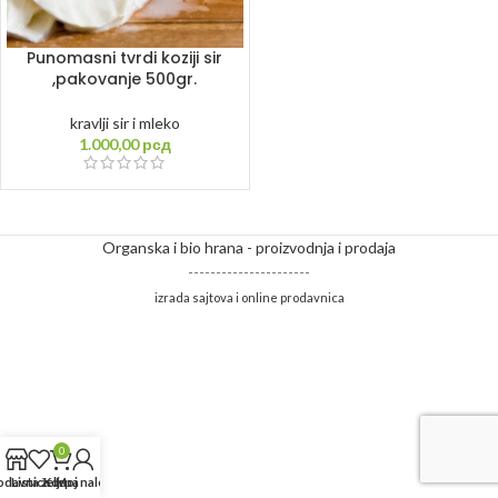
Punomasni tvrdi koziji sir
,pakovanje 500gr.
kravlji sir i mleko
1.000,00
рсд
Organska i bio hrana - proizvodnja i prodaja
----------------------
izrada sajtova i online prodavnica
0
odavnica
Lista želja
Korpa
Moj nalog