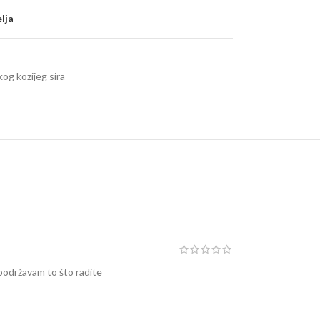
elja
og kozijeg sira
 podržavam to što radite