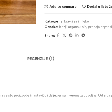
Add to compare
Dodaj u listu ž
Kategorija:
kravlji sir i mleko
Oznake:
Koziji organski sir
,
prodaja organsk
Share:
RECENZIJE (1)
 sve što proizvode i nastaviću i dalje, jer sam veoma zadovoljna. Od srca