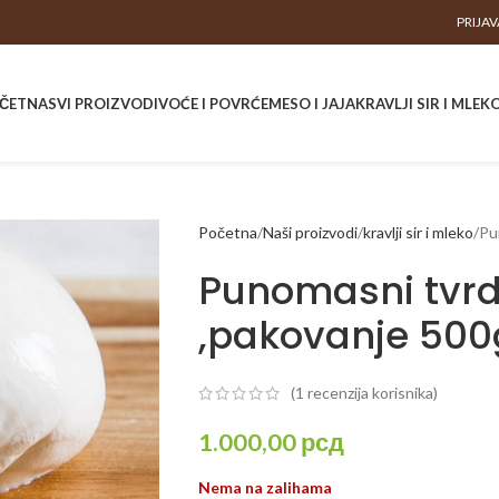
PRIJAV
ČETNA
SVI PROIZVODI
VOĆE I POVRĆE
MESO I JAJA
KRAVLJI SIR I MLEK
Početna
Naši proizvodi
kravlji sir i mleko
Pun
Punomasni tvrdi 
,pakovanje 500
(
1
recenzija korisnika)
1.000,00
рсд
Nema na zalihama