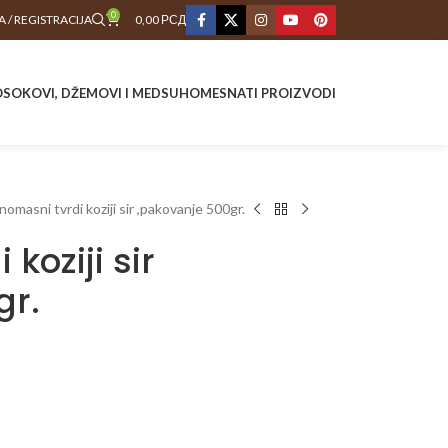
0
A / REGISTRACIJA
0,00
РСД
O
SOKOVI, DŽEMOVI I MED
SUHOMESNATI PROIZVODI
omasni tvrdi koziji sir ,pakovanje 500gr.
koziji sir
gr.