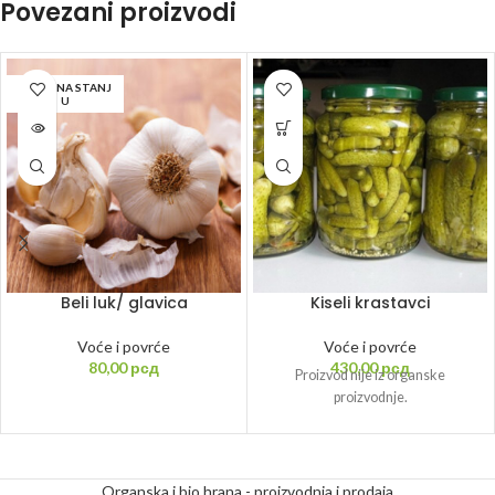
Povezani proizvodi
NEMA NA STANJ
U
Beli luk/ glavica
Kiseli krastavci
Voće i povrće
Voće i povrće
80,00
рсд
430,00
рсд
Proizvod nije iz organske
proizvodnje.
Organska i bio hrana - proizvodnja i prodaja