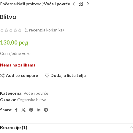
Početna
Naši proizvodi
Voće i povrće
Blitva
(
1
recenzija korisnika)
130,00
рсд
Cena jedne veze
Nema na zalihama
Add to compare
Dodaj u listu želja
Kategorija:
Voće i povrće
Oznaka:
Organska blitva
Share:
Recenzije (1)