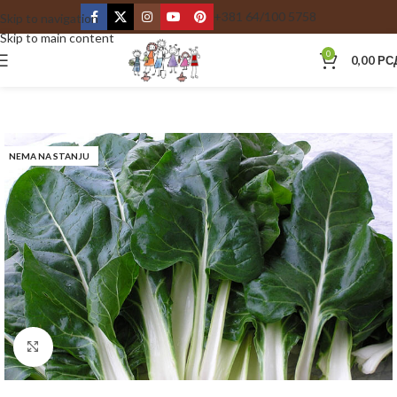
+381 64/100 5758
Skip to navigation
Skip to main content
0
0,00
РС
NEMA NA STANJU
Kliknite za uvećanje