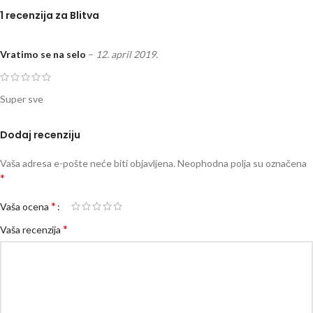
1 recenzija za
Blitva
Vratimo se na selo
–
12. april 2019.
Super sve
Dodaj recenziju
Vaša adresa e-pošte neće biti objavljena.
Neophodna polja su označena
*
*
Vaša ocena
*
Vaša recenzija