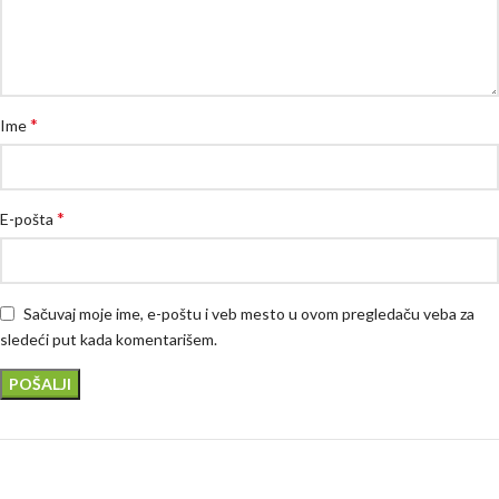
*
Ime
*
E-pošta
Sačuvaj moje ime, e-poštu i veb mesto u ovom pregledaču veba za
sledeći put kada komentarišem.