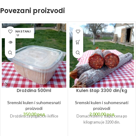
Povezani proizvodi
NEMA NA STANJ
U
Droždina 500ml
Kulen štap 3300 din/kg
Sremski kulen i suhomesnati
Sremski kulen i suhomesnati
proizvodi
proizvodi
350,00
рсд
2.000,00
рсд
Droždina za pogačice i kiflice
Domaći kulen u štapu, cena po
kilogramu je 3200 din.