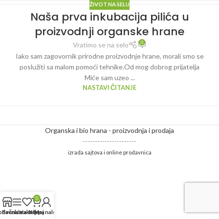
ŽIVOT NA SELU
Naša prva inkubacija pilića u
proizvodnji organske hrane
0
Vratimo se na selo
Iako sam zagovornik prirodne proizvodnje hrane, morali smo se
poslužiti sa malom pomoći tehnike.Od mog dobrog prijatelja
Miće sam uzeo ...
NASTAVI ČITANJE
Organska i bio hrana - proizvodnja i prodaja
----------------------
izrada sajtova i online prodavnica
0
odavnica
Bočna traka
Lista želja
Korpa
Moj nalog