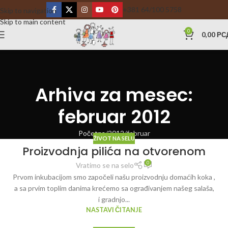
+381 64/100 5758
Skip to navigation
Skip to main content
0
0,00
РС
Arhiva za mesec:
februar 2012
Početna
2012
februar
ŽIVOT NA SELU
Proizvodnja pilića na otvorenom
0
Vratimo se na selo
Prvom inkubacijom smo započeli našu proizvodnju domaćih koka ,
a sa prvim toplim danima krećemo sa ograđivanjem našeg salaša,
i gradnjo...
NASTAVI ČITANJE