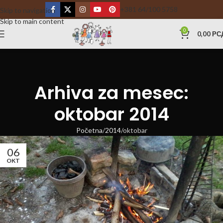
+381 64/100 5758
Skip to navigation
Skip to main content
0
0,00
РС
Arhiva za mesec:
oktobar 2014
Početna
2014
oktobar
06
OKT