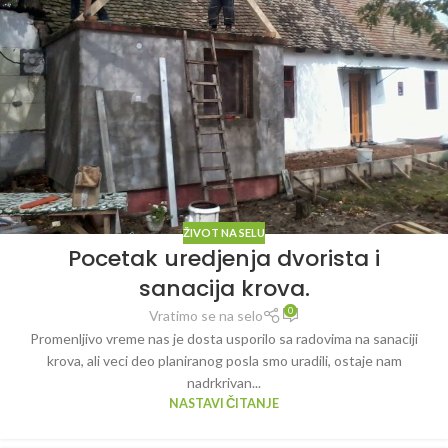
ŽIVOT NA SELU
Pocetak uredjenja dvorista i
sanacija krova.
0
Vratimo se na selo
Promenljivo vreme nas je dosta usporilo sa radovima na sanaciji
krova, ali veci deo planiranog posla smo uradili, ostaje nam
nadrkrivan...
NASTAVI ČITANJE