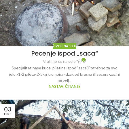
ŽIVOT NA SELU
Pecenje ispod „saca“
0
Vratimo se na selo
Specijalitet nase kuce, piletina ispod "saca".Potrebno za ovo
jelo:-1-2 pileta-2-3kg krompira- dzak od brasna ili secera-zacini
po zelj...
NASTAVI ČITANJE
03
OKT