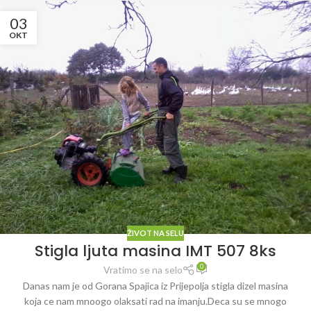
03
OKT
ŽIVOT NA SELU
Stigla ljuta masina IMT 507 8ks
0
Vratimo se na selo
Danas nam je od Gorana Spajica iz Prijepolja stigla dizel masina
koja ce nam mnoogo olaksati rad na imanju.Deca su se mnogo