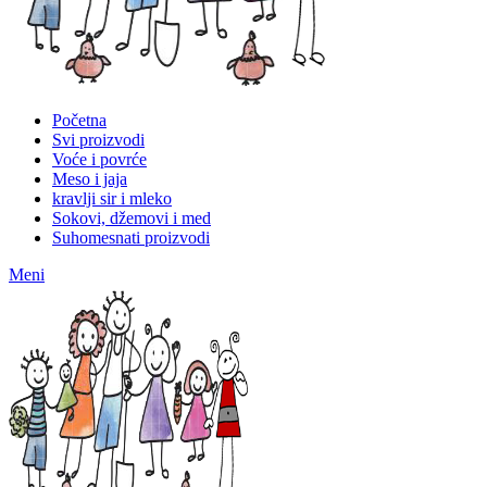
Početna
Svi proizvodi
Voće i povrće
Meso i jaja
kravlji sir i mleko
Sokovi, džemovi i med
Suhomesnati proizvodi
Meni