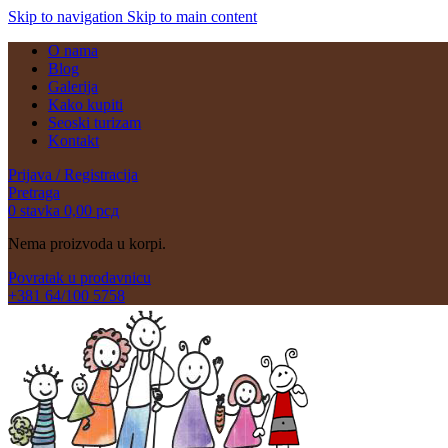
Skip to navigation
Skip to main content
O nama
Blog
Galerija
Kako kupiti
Seoski turizam
Kontakt
Prijava / Registracija
Pretraga
0
stavka
0,00
рсд
Nema proizvoda u korpi.
Povratak u prodavnicu
+381 64/100 5758