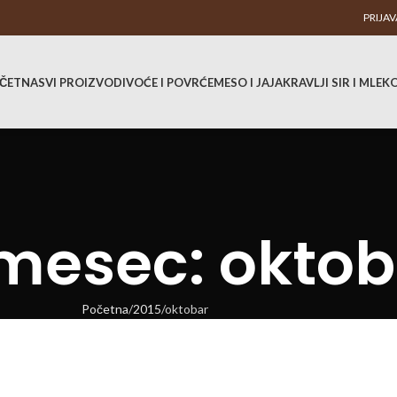
PRIJAV
ČETNA
SVI PROIZVODI
VOĆE I POVRĆE
MESO I JAJA
KRAVLJI SIR I MLEK
 mesec: oktob
Početna
2015
oktobar