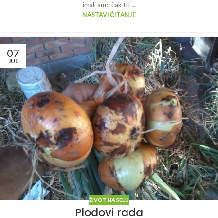
imali smo čak tri ...
NASTAVI ČITANJE
07
JUL
ŽIVOT NA SELU
Plodovi rada