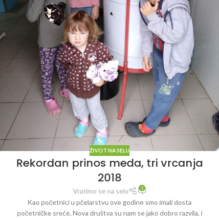
ŽIVOT NA SELU
Rekordan prinos meda, tri vrcanja
2018
1
Vratimo se na selo
Kao početnici u pčelarstvu ove godine smo imali dosta
početničke sreće. Nova društva su nam se jako dobro razvila, i