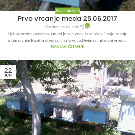
ŽIVOT NA SELU
Prvo vrcanje meda 25.06.2017
0
Vratimo se na selo
Ljubav prema pcelama u meni je sve veca, isto tako i moje znanje
o tim divnim Bozijim stvorenjima je vece.Divim se njihovoj vredn...
NASTAVI ČITANJE
22
JUN