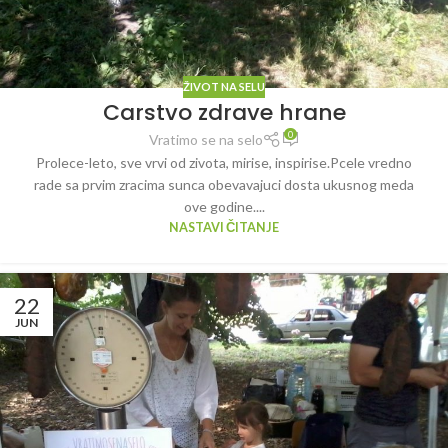
ŽIVOT NA SELU
Carstvo zdrave hrane
0
Vratimo se na selo
Prolece-leto, sve vrvi od zivota, mirise, inspirise.Pcele vredno
rade sa prvim zracima sunca obevavajuci dosta ukusnog meda
ove godine....
NASTAVI ČITANJE
22
JUN