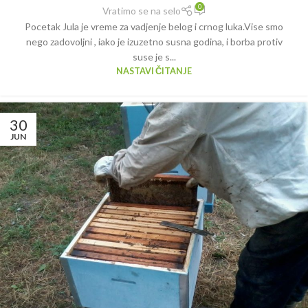
0
Vratimo se na selo
Pocetak Jula je vreme za vadjenje belog i crnog luka.Vise smo
nego zadovoljni , iako je izuzetno susna godina, i borba protiv
suse je s...
NASTAVI ČITANJE
30
JUN