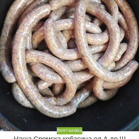
ŽIVOT NA SELU
Наша Сремска кобасица од А до Ш