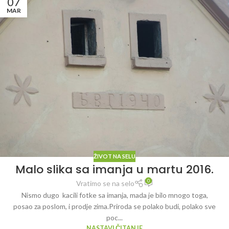
07
MAR
ŽIVOT NA SELU
Malo slika sa imanja u martu 2016.
0
Vratimo se na selo
Nismo dugo kacili fotke sa imanja, mada je bilo mnogo toga,
posao za poslom, i prodje zima.Priroda se polako budi, polako sve
poc...
NASTAVI ČITANJE