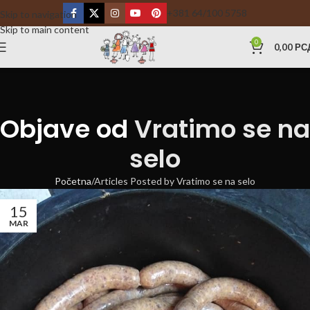
+381 64/100 5758
Skip to navigation
Skip to main content
0
0,00
РС
Objave od
Vratimo se na
selo
Početna
Articles Posted by Vratimo se na selo
15
MAR