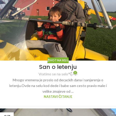
ŽIVOT NA SELU
San o letenju
0
Vratimo se na selo
Mnogo vremena je proslo od decackih dana i sanjarenja o
letenju.Ovde na selu kod dede i babe sam cesto pravio male i
velike zmajeve od ...
NASTAVI ČITANJE