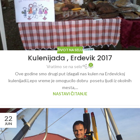
ŽIVOT NA SELU
Kulenijada , Erdevik 2017
0
Vratimo se na selo
Ove godine smo drugi put izlagali nas kulen na Erdevickoj
kulenijadi.Lepo vreme je omogucilo dobru posetu ljudi iz okolnih
mesta,...
NASTAVI ČITANJE
22
JUN