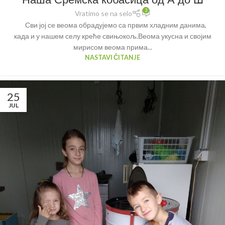
3
Vratimo se na selo
Сви јој се веома обрадујемо са првим хладним данима,
када и у нашем селу креће свињокољ.Веома укусна и својим
мирисом веома прима...
NASTAVI ČITANJE
25
JUL