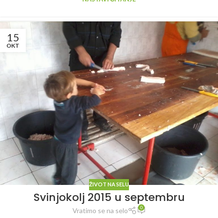
15
OKT
ŽIVOT NA SELU
Svinjokolj 2015 u septembru
0
Vratimo se na selo