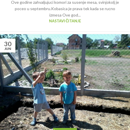
Ove godine zahvaljujuci komori za susenje mesa, svinjokolj je
poceo u septembru.Kobasica je prava tek kada se rucno
izmesa Ove god...
NASTAVI ČITANJE
30
JUN