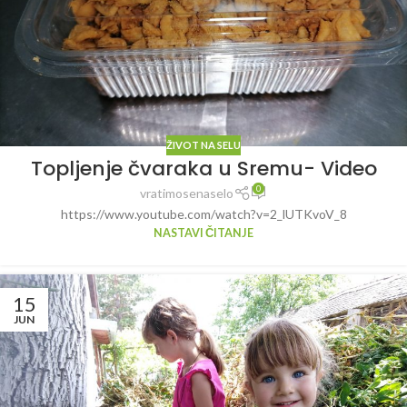
ŽIVOT NA SELU
Topljenje čvaraka u Sremu- Video
0
vratimosenaselo
https://www.youtube.com/watch?v=2_lUTKvoV_8
NASTAVI ČITANJE
15
JUN