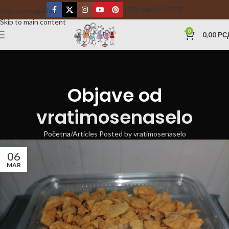
+381 64/100 5758
Skip to navigation
Skip to main content
0
0,00
РС
Objave od
vratimosenaselo
Početna
Articles Posted by vratimosenaselo
06
MAR