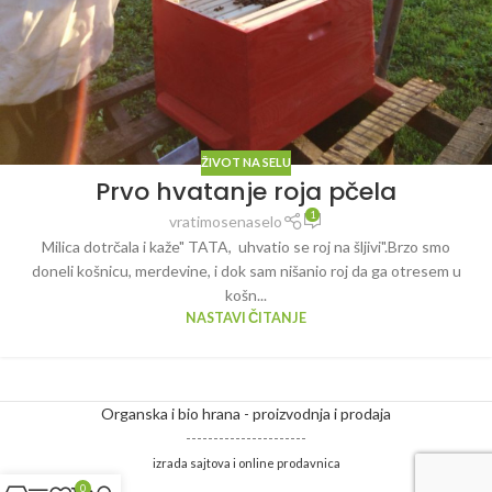
ŽIVOT NA SELU
Prvo hvatanje roja pčela
1
vratimosenaselo
Milica dotrčala i kaže" TATA, uhvatio se roj na šljivi".Brzo smo
doneli košnicu, merdevine, i dok sam nišanio roj da ga otresem u
košn...
NASTAVI ČITANJE
Organska i bio hrana - proizvodnja i prodaja
----------------------
izrada sajtova i online prodavnica
0