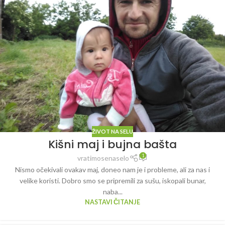
ŽIVOT NA SELU
Kišni maj i bujna bašta
1
vratimosenaselo
Nismo očekivali ovakav maj, doneo nam je i probleme, ali za nas i
velike koristi. Dobro smo se pripremili za sušu, iskopali bunar,
naba...
NASTAVI ČITANJE