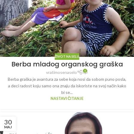
ŽIVOT NA SELU
Berba mladog organskog graška
4
vratimosenaselo
Berba graška je avantura za sebe koja nosi da sobom puno posla,
a deci radost koju samo ona znaju da iskoriste na svoj način kako
bi se...
NASTAVI ČITANJE
30
MAJ