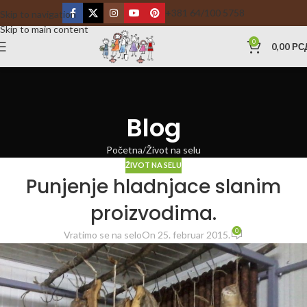
+381 64/100 5758
Skip to navigation
Skip to main content
0
0,00
РС
Blog
Početna
Život na selu
ŽIVOT NA SELU
Punjenje hladnjace slanim
proizvodima.
0
Vratimo se na selo
On 25. februar 2015.