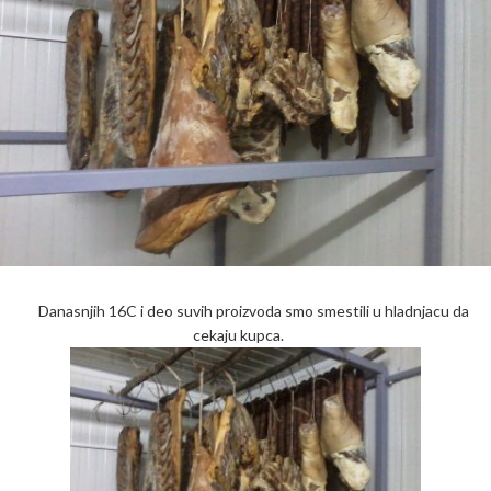
Danasnjih 16C i deo suvih proizvoda smo smestili u hladnjacu da
cekaju kupca.